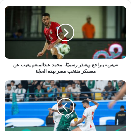
«نيس» يتراجع ويعتذر رسميًا.. محمد عبدالمنعم يغيب عن
معسكر منتخب مصر بهذه الحجّة