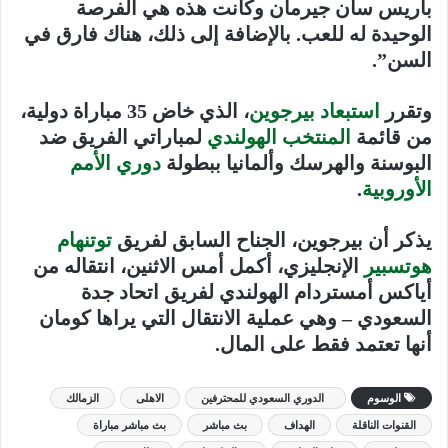
باريس سان جيرمان وكانت هذه هي الفرصة
الوحيدة له للعب. بالإضافة إلى ذلك، هناك فارق في
السن”.
وتقرر
استبعاد بيرجوين
، الذي خاض 35 مباراة دولية،
من قائمة
المنتخب الهولندي
لمباراتي الفريق ضد
البوسنة والهرسك وألمانيا ببطولة
دوري الأمم
الأوروبية
.
يذكر أن بيرجوين، الجناح السابق لفريق
توتنهام
هوتسبير
الإنجليزي، أكمل أمس الاثنين، انتقاله من
أياكس أمستردام الهولندي لفريق اتحاد جدة
السعودي – وهي عملية الانتقال التي يراها كومان
أنها تعتمد فقط على المال.
الوسوم
الدوري السعودي للمحترفين
الاهلى
الزمالك
القنوات الناقلة
الهداف
بث مباشر
بث مباشر مباراة