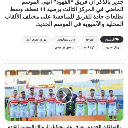
جدير بالذكر أن فريق “الفهود” أنهى الموسم
الماضي في المركز الثالث برصيد 44 نقطة، وسط
تطلعات جادة للفريق للمنافسة على مختلف الألقاب
المحلية والآسيوية في الموسم الجديد.
الوسوم
الغرافة
داني سيبايوس
دوري نجوم أريدُ
ريال مدريد
كرة قدم
ياسين براهيمي
بالصفقات الجديدة.. تعرف على تشكيل الزمالك الموسم القادم