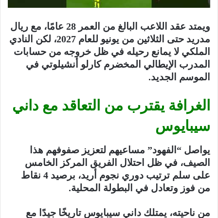
ويمتد عقد اللاعب البالغ من العمر 28 عامًا، مع ريال
مدريد حتى الثلاثين من يونيو للعام 2027، لكن النادي
الملكي لا يمانع رحيله في ظل خروجه من حسابات
المدرب الإيطالي المخضرم كارلو أنشيلوتي في
الموسم الجديد.
الغرافة يقترب من التعاقد مع داني
سيبايوس
يواصل “الفهود” مساعيهم لتعزيز صفوفهم هذا
الصيف، في ظل احتلال الفريق المركز الخامس
على سلم ترتيب دوري نجوم أريد، برصيد 4 نقاط
من فوز وتعادل في البطولة المحلية.
من ناحيته، يمتلك داني سيبايوس تاريخًا جيدًا مع