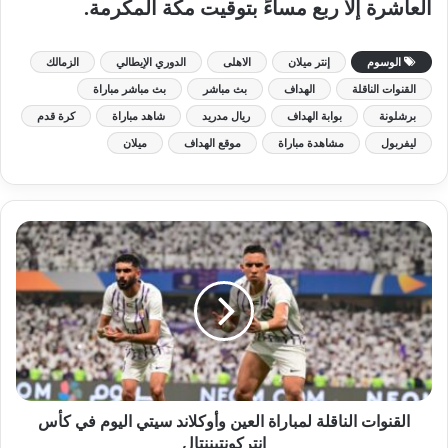
العاشرة إلا ربع مساءً بتوقيت مكة المكرمة.
الوسوم
إنتر ميلان
الاهلى
الدوري الإيطالي
الزمالك
القنوات الناقلة
الهداف
بث مباشر
بث مباشر مباراة
برشلونة
بوابة الهداف
ريال مدريد
شاهد مباراة
كرة قدم
ليفربول
مشاهدة مباراة
موقع الهداف
ميلان
القنوات الناقلة لمباراة العين وأوكلاند سيتي اليوم في كأس
إنتركونتيننتال