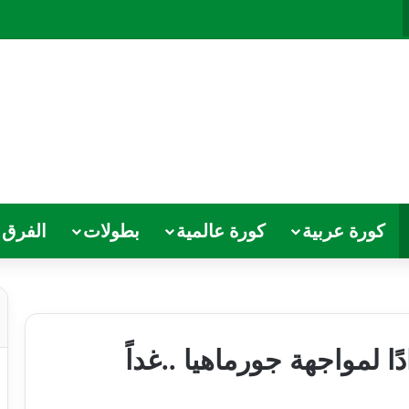
كورة عربية
كورة عالمية
بطولات
الفرق
ًا لمواجهة جورماهيا ..غداً