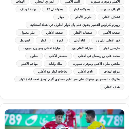
الاهلي ومودرن سبورت
البنك الاهلي
الدوري المحلي
الهداف
الهداف سبورت
بطولات كولر
بطولة ال 12
بوابة الهداف
تشكيل الأهلي
حارس الأهلي
دولار
روبرتو كارلوس القصير يتفوق على يان كولر الطويل في لقطة أستثنائية
صفحة الأهلي
صفقات الأهلي
صفقة الأهلي
علي معلول
فوز الأهلي على زد
قناة أولى
كورة
كولر
ليفربول
مارسيل كولر
مباراة الأهلي وزد
مباراة الاهلي ومودرن سبورت
محمد علي بن رمضان في الاهلي
معسكر الأهلي
معلول
ملخص مباراة الاهلي ومودرن سبورت
ملك وكتابة
مهاجم الاهلي
موقع الهداف
نادي الأهلي
نجاحات كولر مع الأهلي
هاتريك - المحمودي هيقولك على سر تطور مستوى أكرم توفيق تحت قيادة كولر
هدف الاهلي