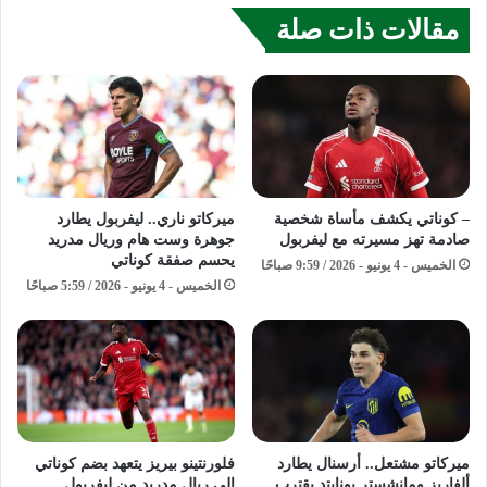
مقالات ذات صلة
– كوناتي يكشف مأساة شخصية
ميركاتو ناري.. ليفربول يطارد
صادمة تهز مسيرته مع ليفربول
جوهرة وست هام وريال مدريد
يحسم صفقة كوناتي
الخميس - 4 يونيو - 2026 / 9:59 صباحًا
الخميس - 4 يونيو - 2026 / 5:59 صباحًا
ميركاتو مشتعل.. أرسنال يطارد
فلورنتينو بيريز يتعهد بضم كوناتي
ألفاريز ومانشستر يونايتد يقترب
إلى ريال مدريد من ليفربول