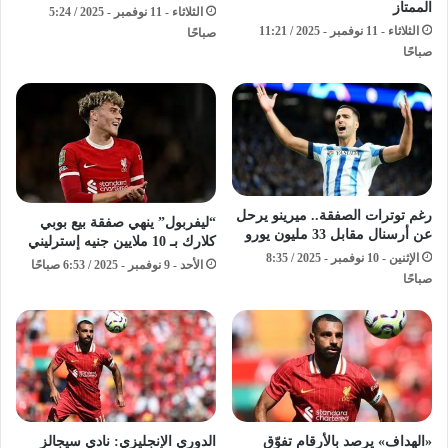
الممتاز
الثلاثاء - 11 نوفمبر - 2025 / 5:24
الثلاثاء - 11 نوفمبر - 2025 / 11:21
صباحًا
صباحًا
رغم توترات الصفقة.. ميرينو يرحل
“ليفربول” ينهي صفقة بيع بوبي
عن أرسنال مقابل 33 مليون يورو
كلارك بـ 10 ملايين جنيه إسترليني
الإثنين - 10 نوفمبر - 2025 / 8:35
الأحد - 9 نوفمبر - 2025 / 6:53 صباحًا
صباحًا
الدوري الإنجليزي: نادي سيجالز
«الهداف» يرصد بالأرقام تفوّق