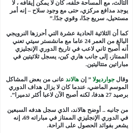
الثالث، مع المساحة خلفه، كان لا يمكن إيقافه ، لا
يوجد مدافع مركزي، حتى مع وجود سلاح – إنه أمر
مستحيل، سريع جدًا، وقوي جدًا.”
كما أن الثلاثية الحادية عشرة التي أحرزها النرويجي
البالغ من العمر 24 عاما مع مانشستر سيتي تعني
أنه أصبح ثاني لاعب في تاريخ الدوري الإنجليزي
الممتاز، إلى جانب هاري كين، يسجل ثلاثيتين في
مباراتين متتاليتين.
وقال
جوارديولا
” إن
هالاند
عانى من بعض المشاكل
الموسم الماضي، عندما كان لا يزال هداف الدوري
برصيد 27 هدفا، لكنه أصبح الآن لاعبا أكثر تدميرا”.
من جانبه .. أوضح هالاند، الذي سجل هدفه السبعين
في الدوري الإنجليزي الممتاز في مباراته 69، إنه
يشعر بفوائد الحصول على الراحة.