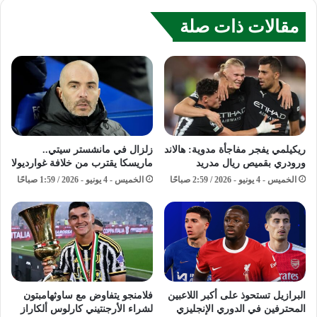
مقالات ذات صلة
ريكيلمي يفجر مفاجأة مدوية: هالاند
زلزال في مانشستر سيتي..
ورودري بقميص ريال مدريد
ماريسكا يقترب من خلافة غوارديولا
الخميس - 4 يونيو - 2026 / 2:59 صباحًا
الخميس - 4 يونيو - 2026 / 1:59 صباحًا
البرازيل تستحوذ على أكبر اللاعبين
فلامنجو يتفاوض مع ساوثهامبتون
المحترفين في الدوري الإنجليزي
لشراء الأرجنتيني كارلوس ألكاراز