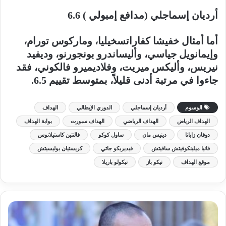
أرديان إسماجلي (مدافع إمبولي ) 6.6
أما أمثال خفيشا كفاراتسخيليا، وماركوس تورام،
وإيمانويل جياسي، وأليساندرو بونجورنو، وديفيد
نيريس، وأليكس ميريت، وفلاديميرو فالكوني، فقد
جاءوا في مرتبة أدنى قليلاً، بمتوسط ​​تقييم 6.5.
الوسوم
أرديان إسماجلي
الدوري الإيطالي
الهداف
الهداف الرياض
الهداف الرياضي
الهداف سبورت
بوابة الهداف
دوفان زاباتا
دينيس مان
ساول كوكو
فالنتين كاستيلانوس
فانيا ميلينكوفيتش سافيتش
فيديريكو جاتي
كريستيان بوليسيتش
موقع الهداف
نيكو باز
نيكولو باريلا