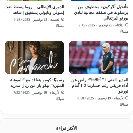
«أنخيل ألاركون» مخطوف من
الدوري الإيطالي .. روما يسقط ضد
برشلونة في صفقة مجانية لنادي
إمبولي ونابولي يستفيق | شاهد
بورتو البرتغالي
السبت - 22 نوفمبر - 2025 / 9:28
الثلاثاء - 25 نوفمبر - 2025 / 7:45
مساءً
مساءً
المدير الفني لـ” أتالانتا”: راضٍ عن
رسميًا: كومو يتعاقد مع “الموهبة
أداء فريقي رغم خسارتنا 2-1 أمام
المثيرة” نيكو باز من ريال مدريد
تورينو
الأربعاء - 19 نوفمبر - 2025 / 7:32
الأربعاء - 19 نوفمبر - 2025 / 8:58
صباحًا
صباحًا
الأكثر قراءة