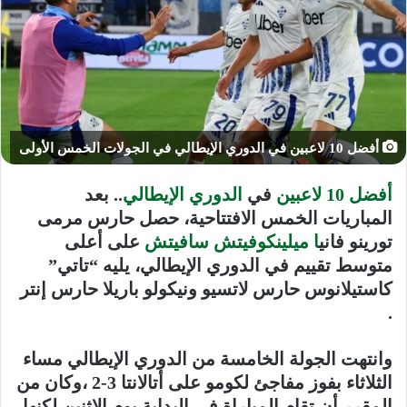
أفضل 10 لاعبين في الدوري الإيطالي في الجولات الخمس الأولى
أفضل 10 لاعبين
في
الدوري الإيطالي
.. بعد
المباريات الخمس الافتتاحية، حصل حارس مرمى
تورينو فاني
ا ميلينكوفيتش سافيتش
على أعلى
متوسط ​​تقييم في الدوري الإيطالي، يليه “تاتي”
كاستيلانوس حارس لاتسيو ونيكولو باريلا حارس إنتر
.
وانتهت الجولة الخامسة من الدوري الإيطالي مساء
الثلاثاء بفوز مفاجئ لكومو على أتالانتا 3-2 ،وكان من
المقرر أن تقام المباراة في البداية يوم الاثنين لكنها