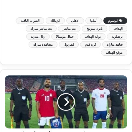
الوسوم
ألمانيا
الاهلى
الزمالك
القنوات الناقلة
الهداف
بايرن ميونيخ
بث مباشر
بث مباشر مباراة
برشلونة
بوابة الهداف
جمال موسيالا
ريال مدريد
شاهد مباراة
كرة قدم
ليفربول
مشاهدة مباراة
موقع الهداف