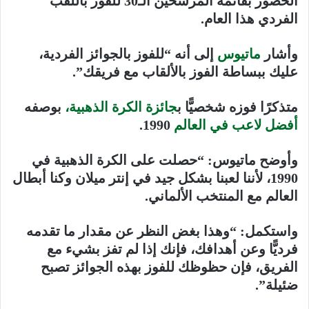
الحضور بقائمة المُرشحين الـ30 للفوز باللقب
الفردي هذا العام.
وأشار
ماتيوس
إلى أنه “للفوز بالجوائز الفردية،
عليك ببساطة الفوز بالألقاب مع فريقك”.
متذكرًا فوزه شخصيًّا ب
جائزة الكرة الذهبية،
بوصفه
أفضل لاعب في العالم
1990.
وأوضح ماتيوس: “حصلت على الكرة الذهبية في
1990، لأننا لعبنا بشكل جيد في إنتر ميلان وكنا أبطال
العالم مع المنتخب الألماني.
واستكمل: “وهذا بغض النظر عن مقدار ما تقدمه
فرديًّا وعن أهدافك، فإنك إذا لم تفز بشيء مع
الفريق، فإن حظوظك للفوز بهذه الجوائز تصبح
ضئيلة”.